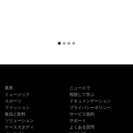
P
Sneaker brand marketing 2.0 involves NFC tags
c
and gaming partnerships
業界
ニュースで
ミュージック
視聴して学ぶ
スポーツ
ドキュメンテーション
ファッション
プライバシーポリシー
食品と飲料
サービス規約
ソリューション
サポート
ケーススタディ
よくある質問