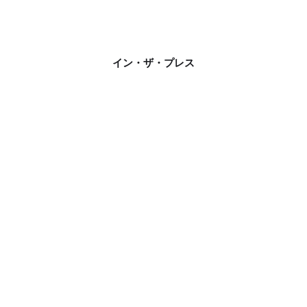
イン・ザ・プレス
Ju
September 9, 2024
E
M
“Reverse Engineering” by TOMBOGO Shakes
S
Up NYFW
Ju